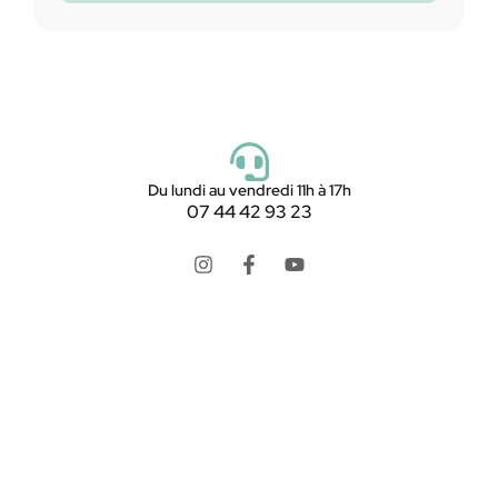
Du lundi au vendredi 11h à 17h
07 44 42 93 23
LookMaMontre est une boutique en ligne spécialisée