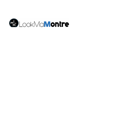
LookMaMontre est une boutique en ligne spécialisée
dans les
montres pour homme et femme
, alliant style,
qualité et petits prix. Découvrez une large sélection de
montres tendance, élégantes ou sportives, ainsi que
des bagues et pour compléter votre style au
quotidien. Nous proposons une livraison rapide, un
paiement 100% sécurisé et un service client à votre
écoute pour vous accompagner dans vos achats.
Nos montres & bijoux
Montres Femme
Montres Homme
Montres Infirmière
Bagues Femme