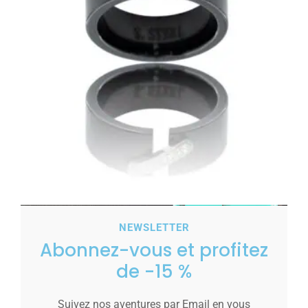
Votre Coffret Bague Céramique Femme STYLA
NEWSLETTER
49,00
€
Abonnez-vous et profitez
Voir les tailles
de -15 %
Suivez nos aventures par Email en vous