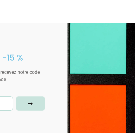
 -15 %
 recevez notre code
nde