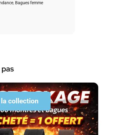
endance
,
Bagues femme
 pas
 la collection