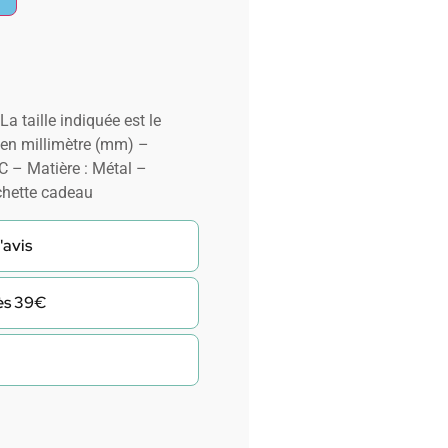
 taille indiquée est le
t en millimètre (mm) –
 – Matière : Métal –
chette cadeau
'avis
dès 39€