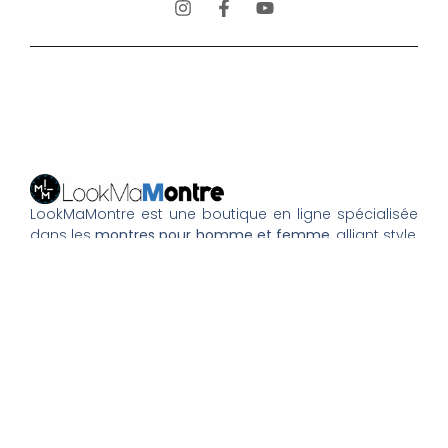
LookMaMontre est une boutique en ligne spécialisée
dans les
montres pour homme et femme
, alliant style,
qualité et petits prix. Découvrez une large sélection de
montres tendance, élégantes ou sportives, ainsi que
des bagues et pour compléter votre style au
quotidien. Nous proposons une livraison rapide, un
paiement 100% sécurisé et un service client à votre
écoute pour vous accompagner dans vos achats.
Nos montres & bijoux