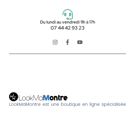
Du lundi au vendredi 11h à 17h
07 44 42 93 23
LookMaMontre est une boutique en ligne spécialisée
dans les
montres pour homme et femme
, alliant style,
qualité et petits prix. Découvrez une large sélection de
montres tendance, élégantes ou sportives, ainsi que
des bagues et pour compléter votre style au