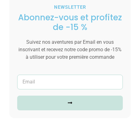
NEWSLETTER
Jolie Montre Femme Strass Gris CHTIME
Abonnez-vous et profitez
18,00
€
de -15 %
Ajouter au panier
Suivez nos aventures par Email en vous
inscrivant et recevez notre code promo de -15%
à utiliser pour votre première commande