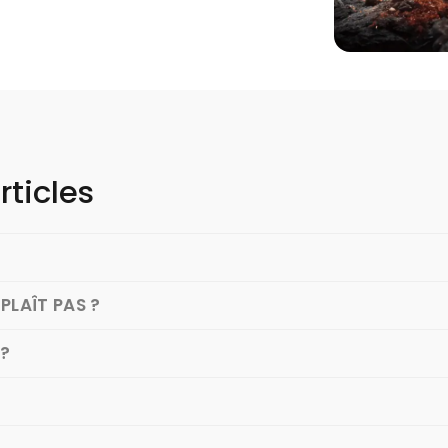
rticles
PLAÎT PAS ?
 ?