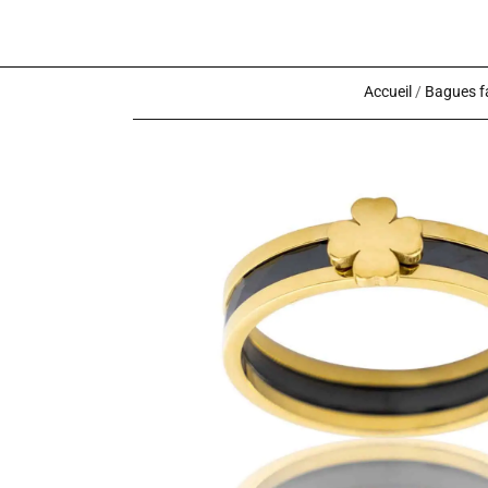
Accueil
/
Bagues f