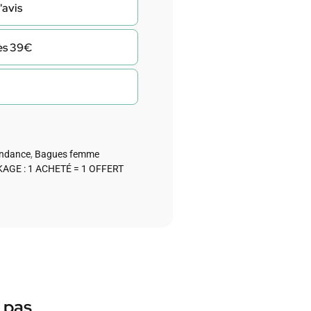
'avis
dès 39€
endance
,
Bagues femme
AGE : 1 ACHETÉ = 1 OFFERT
 pas