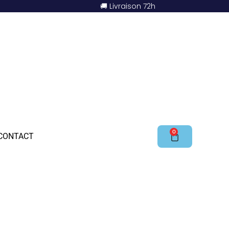
🚚 Livraison 72h
0
CONTACT