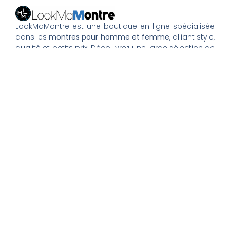
LookMaMontre est une boutique en ligne spécialisée
dans les
montres pour homme et femme
, alliant style,
qualité et petits prix. Découvrez une large sélection de
montres tendance, élégantes ou sportives, ainsi que
des bagues et pour compléter votre style au
quotidien. Nous proposons une livraison rapide, un
paiement 100% sécurisé et un service client à votre
écoute pour vous accompagner dans vos achats.
Nos montres & bijoux
Montres Femme
Montres Homme
Montres Infirmière
Bagues Femme
Bagues Homme
Montres Enfant