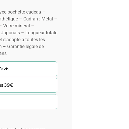
avec pochette cadeau –
thétique – Cadran : Métal –
 Verre minéral –
 Japonais – Longueur totale
t s’adapte à toutes les
n – Garantie légale de
 ans
'avis
dès 39€