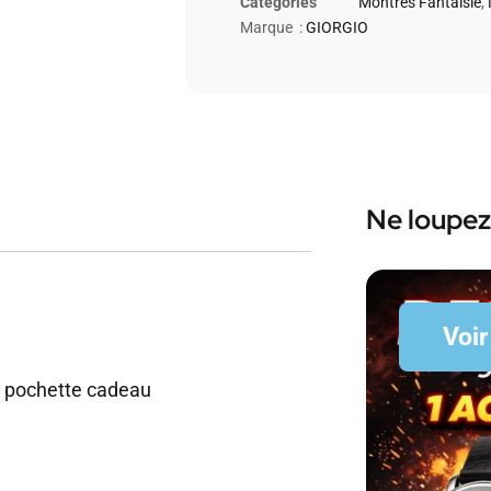
Catégories
Montres Fantaisie
,
Marque :
GIORGIO
Ne loupez
Voir
c pochette cadeau