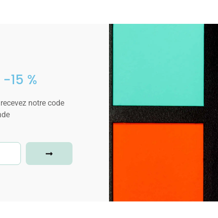
 -15 %
 recevez notre code
nde