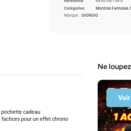
Référence
MONTRE158-4
Catégories
Montres Fantaisie
,
Marque :
GIORGIO
Ne loupez
Voir
c pochette cadeau
factices pour un effet chrono