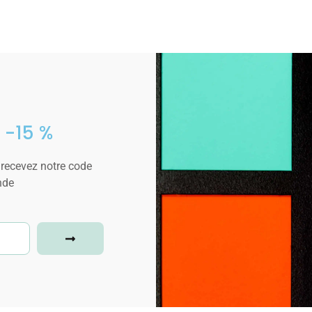
 -15 %
 recevez notre code
nde