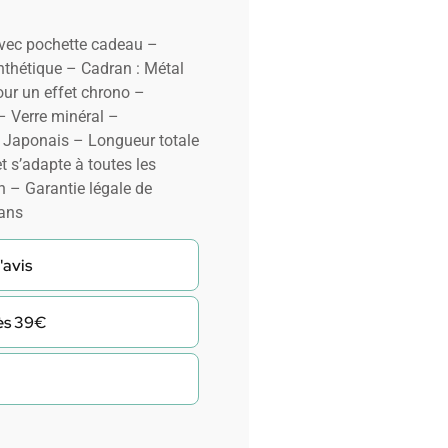
avec pochette cadeau –
thétique – Cadran : Métal
our un effet chrono –
 Verre minéral –
 Japonais – Longueur totale
t s’adapte à toutes les
n – Garantie légale de
 ans
'avis
dès 39€