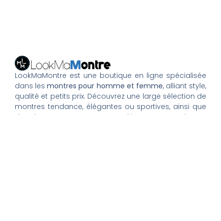
LookMaMontre est une boutique en ligne spécialisée
dans les
montres pour homme et femme
, alliant style,
qualité et petits prix. Découvrez une large sélection de
montres tendance, élégantes ou sportives, ainsi que
des bagues et pour compléter votre style au
quotidien. Nous proposons une livraison rapide, un
paiement 100% sécurisé et un service client à votre
écoute pour vous accompagner dans vos achats.
Nos montres & bijoux
Montres Femme
Montres Homme