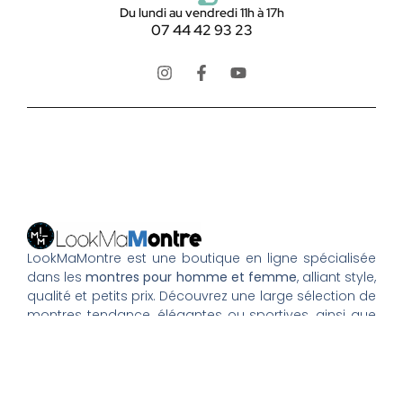
Du lundi au vendredi 11h à 17h
07 44 42 93 23
LookMaMontre est une boutique en ligne spécialisée
dans les
montres pour homme et femme
, alliant style,
qualité et petits prix. Découvrez une large sélection de
montres tendance, élégantes ou sportives, ainsi que
des bagues et pour compléter votre style au
quotidien. Nous proposons une livraison rapide, un
paiement 100% sécurisé et un service client à votre
écoute pour vous accompagner dans vos achats.