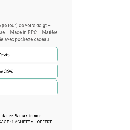
 (le tour) de votre doigt –
se – Made in RPC – Matière
ée avec pochette cadeau
'avis
dès 39€
endance
,
Bagues femme
AGE : 1 ACHETÉ = 1 OFFERT