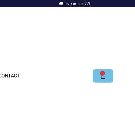
🚚 Livraison 72h
0
CONTACT