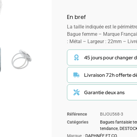
En bref
La taille indiquée est le périmètre
Bague femme – Marque Françai
: Métal – Largeur : 22mm – Livr
45 jours pour changer d
Livraison 72h offerte 
Garantie deux ans
Référence
BIJOU568-3
Catégories
Bagues fantaisie t
tendance
,
DESTOCK
Marque :
DAPHNÉE ET CO.