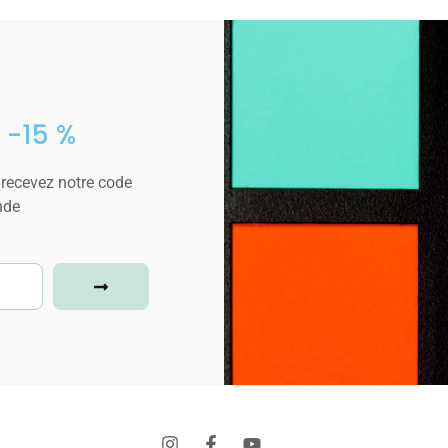
 -15 %
 recevez notre code
nde