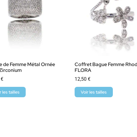
e de Femme Métal Ornée
Coffret Bague Femme Rho
Zirconium
FLORA
0
€
12,50
€
r les tailles
Voir les tailles