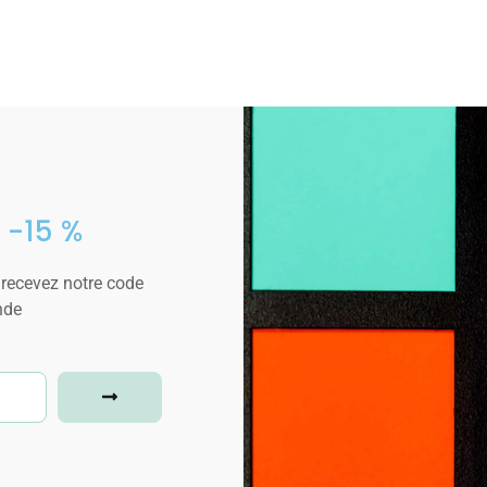
 -15 %
 recevez notre code
nde