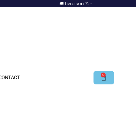
🚚 Livraison 72h
0
CONTACT