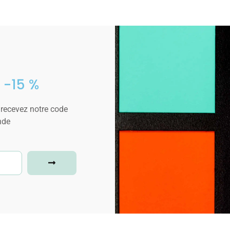
 -15 %
 recevez notre code
nde