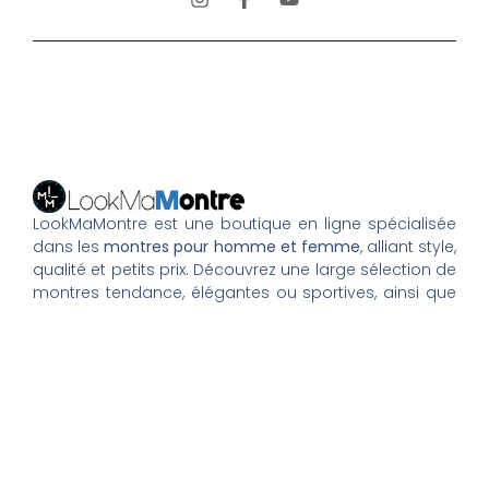
LookMaMontre est une boutique en ligne spécialisée
dans les
montres pour homme et femme
, alliant style,
qualité et petits prix. Découvrez une large sélection de
montres tendance, élégantes ou sportives, ainsi que
des bagues et pour compléter votre style au
quotidien. Nous proposons une livraison rapide, un
paiement 100% sécurisé et un service client à votre
écoute pour vous accompagner dans vos achats.
Nos montres & bijoux
Montres Femme