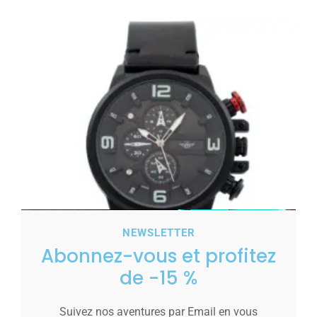
NEWSLETTER
Abonnez-vous et profitez
de -15 %
Belle Montre Homme Noir M. JOHN
Suivez nos aventures par Email en vous