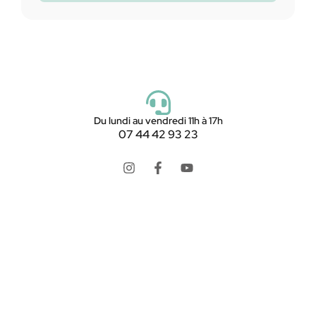
Du lundi au vendredi 11h à 17h
07 44 42 93 23
LookMaMontre est une boutique en ligne spécialisée