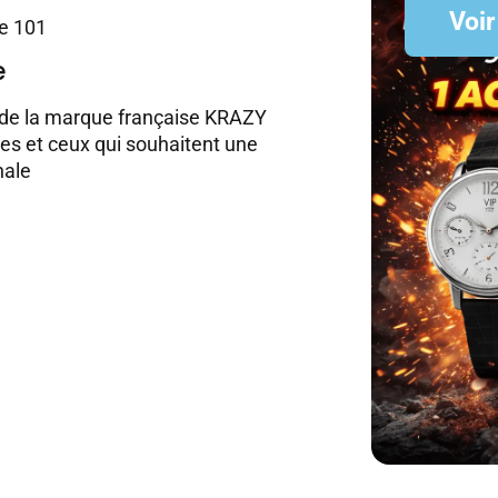
Voir
he 101
e
e de la marque française KRAZY
es et ceux qui souhaitent une
nale