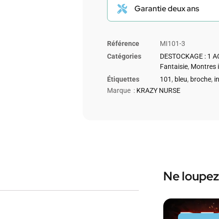
Garantie deux ans
Référence
MI101-3
Catégories
DESTOCKAGE : 1 A
Fantaisie
,
Montres i
Étiquettes
101
,
bleu
,
broche
,
i
Marque :
KRAZY NURSE
Ne loupez