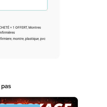
CHETÉ = 1 OFFERT
,
Montres
nfirmières
nfirmiere
,
montre
,
plastique
,
pvc
 pas