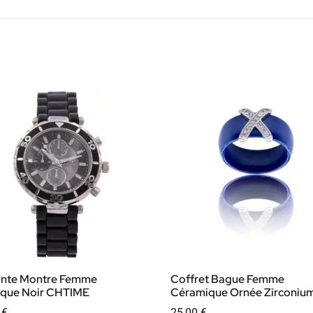
ante Montre Femme
Coffret Bague Femme
ique Noir CHTIME
Céramique Ornée Zirconiu
0
€
25,00
€