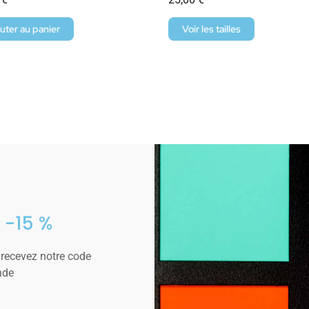
uter au panier
Voir les tailles
 -15 %
 recevez notre code
nde