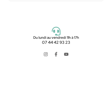
Du lundi au vendredi 11h à 17h
07 44 42 93 23
LookMaMontre est une boutique en ligne spécialisée
dans les
montres pour homme et femme
, alliant style,