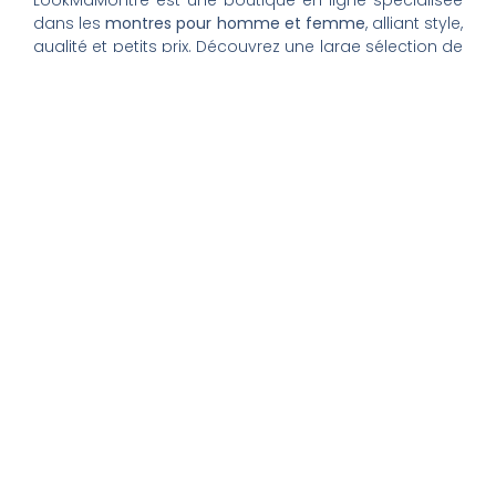
dans les
montres pour homme et femme
, alliant style,
qualité et petits prix. Découvrez une large sélection de
montres tendance, élégantes ou sportives, ainsi que
des bagues et pour compléter votre style au
quotidien. Nous proposons une livraison rapide, un
paiement 100% sécurisé et un service client à votre
écoute pour vous accompagner dans vos achats.
Nos montres & bijoux
Montres Femme
Montres Homme
Montres Infirmière
Bagues Femme
Bagues Homme
Montres Enfant
Tout savoir
Mon compte