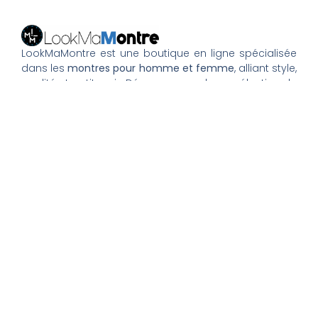
LookMaMontre est une boutique en ligne spécialisée
dans les
montres pour homme et femme
, alliant style,
qualité et petits prix. Découvrez une large sélection de
montres tendance, élégantes ou sportives, ainsi que
des bagues et pour compléter votre style au
quotidien. Nous proposons une livraison rapide, un
paiement 100% sécurisé et un service client à votre
écoute pour vous accompagner dans vos achats.
Nos montres & bijoux
Montres Femme
Montres Homme
Montres Infirmière
Bagues Femme
Bagues Homme