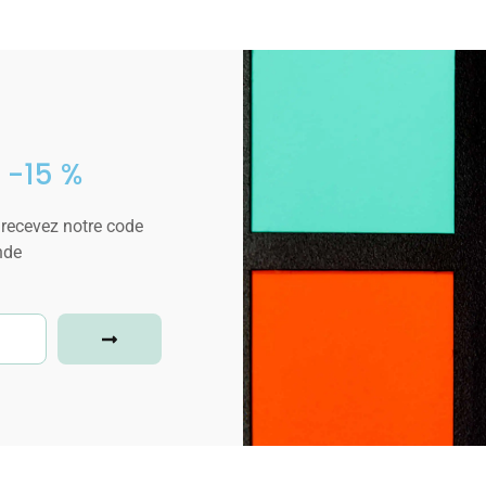
 -15 %
 recevez notre code
nde