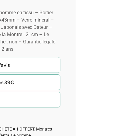
homme en tissu – Boitier :
3x43mm – Verre minéral –
) Japonais avec Dateur –
e la Montre : 21cm – Le
che : non – Garantie légale
e 2 ans
'avis
dès 39€
CHETÉ = 1 OFFERT
,
Montres
fantaisie homme