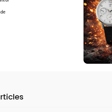
ade
rticles