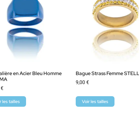
lière en Acier Bleu Homme
Bague Strass Femme STEL
GMA
9,00
€
0
€
r les tailles
Voir les tailles