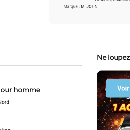
Marque :
M. JOHN
Ne loupez
Voir
 pour homme
Nord
ateur