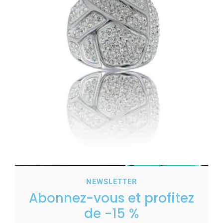
Sublime Bague Femme Acier Ornée Zirconium
NEWSLETTER
29,00
€
Abonnez-vous et profitez
Voir les tailles
de -15 %