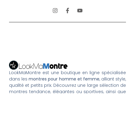
LookMaMontre est une boutique en ligne spécialisée
dans les
montres pour homme et femme
, alliant style,
qualité et petits prix. Découvrez une large sélection de
montres tendance, élégantes ou sportives, ainsi que
des bagues et pour compléter votre style au
quotidien. Nous proposons une livraison rapide, un
paiement 100% sécurisé et un service client à votre
écoute pour vous accompagner dans vos achats.
Nos montres & bijoux