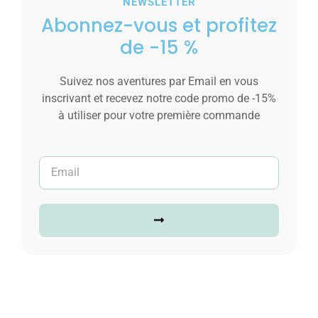
NEWSLETTER
Abonnez-vous et profitez
de -15 %
Très Belle Bague Anneau Homme Acier Noir
Suivez nos aventures par Email en vous
19,00
€
inscrivant et recevez notre code promo de -15%
à utiliser pour votre première commande
Voir les tailles