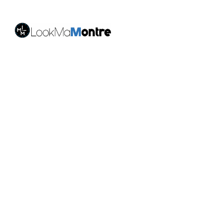
LookMaMontre est une boutique en ligne spécialisée
dans les
montres pour homme et femme
, alliant style,
qualité et petits prix. Découvrez une large sélection de
montres tendance, élégantes ou sportives, ainsi que
des bagues et pour compléter votre style au
quotidien. Nous proposons une livraison rapide, un
paiement 100% sécurisé et un service client à votre
écoute pour vous accompagner dans vos achats.
Nos montres & bijoux
Montres Femme
Montres Homme
Montres Infirmière
Bagues Femme
Bagues Homme