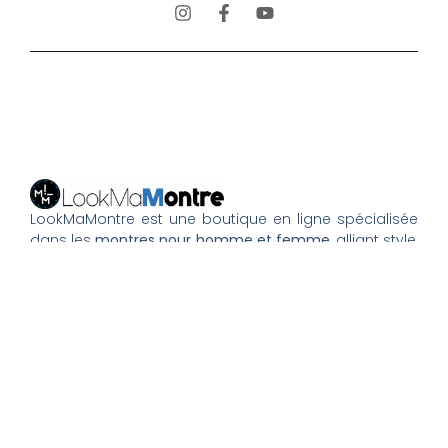
LookMaMontre est une boutique en ligne spécialisée
dans les
montres pour homme et femme
, alliant style,
qualité et petits prix. Découvrez une large sélection de
montres tendance, élégantes ou sportives, ainsi que
des bagues et pour compléter votre style au
quotidien. Nous proposons une livraison rapide, un
paiement 100% sécurisé et un service client à votre
écoute pour vous accompagner dans vos achats.
Nos montres & bijoux