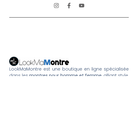
LookMaMontre est une boutique en ligne spécialisée
dans les
montres pour homme et femme
, alliant style,
qualité et petits prix. Découvrez une large sélection de
montres tendance, élégantes ou sportives, ainsi que
des bagues et pour compléter votre style au
quotidien. Nous proposons une livraison rapide, un
paiement 100% sécurisé et un service client à votre
écoute pour vous accompagner dans vos achats.
Nos montres & bijoux