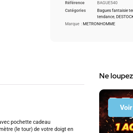
Référence
BAGUE540
Catégories
Bagues fantaisie t
tendance
,
DESTOCK
Marque :
METRONHOMME
Ne loupez
Voir
avec pochette cadeau
mètre (le tour) de votre doigt en