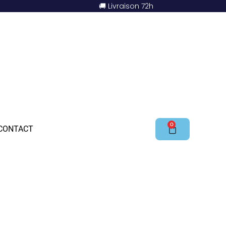
🚚 Livraison 72h
0
CONTACT