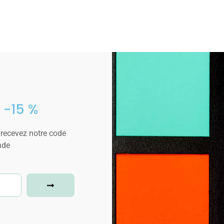
 -15 %
 recevez notre code
nde