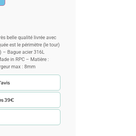
 belle qualité livrée avec
uée est le périmètre (le tour)
m) – Bague acier 316L
de in RPC – Matière :
argeur max : 8mm
'avis
dès 39€