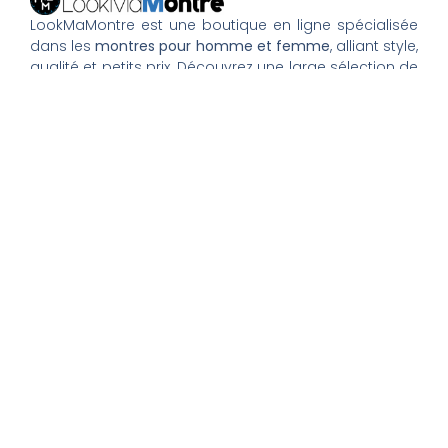
LookMaMontre est une boutique en ligne spécialisée
dans les
montres pour homme et femme
, alliant style,
qualité et petits prix. Découvrez une large sélection de
montres tendance, élégantes ou sportives, ainsi que
des bagues et pour compléter votre style au
quotidien. Nous proposons une livraison rapide, un
paiement 100% sécurisé et un service client à votre
écoute pour vous accompagner dans vos achats.
Nos montres & bijoux
Montres Femme
Montres Homme
Montres Infirmière
Bagues Femme
Bagues Homme
Montres Enfant
Tout savoir