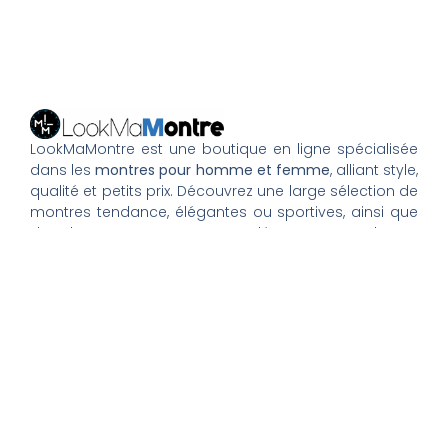
LookMaMontre est une boutique en ligne spécialisée
dans les
montres pour homme et femme
, alliant style,
qualité et petits prix. Découvrez une large sélection de
montres tendance, élégantes ou sportives, ainsi que
des bagues et pour compléter votre style au
quotidien. Nous proposons une livraison rapide, un
paiement 100% sécurisé et un service client à votre
écoute pour vous accompagner dans vos achats.
Nos montres & bijoux
Montres Femme
Montres Homme
Montres Infirmière