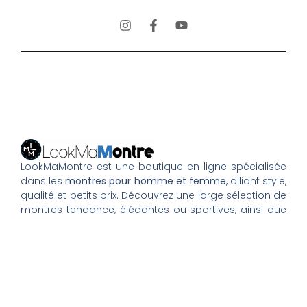
LookMaMontre est une boutique en ligne spécialisée
dans les
montres pour homme et femme
, alliant style,
qualité et petits prix. Découvrez une large sélection de
montres tendance, élégantes ou sportives, ainsi que
des bagues et pour compléter votre style au
quotidien. Nous proposons une livraison rapide, un
paiement 100% sécurisé et un service client à votre
écoute pour vous accompagner dans vos achats.
Nos montres & bijoux