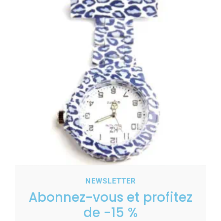
NEWSLETTER
Montre Infirmière Plastique KZ avec motifs 160
Abonnez-vous et profitez
9,00
€
de -15 %