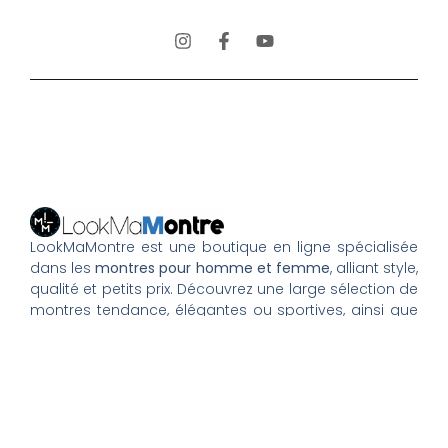
LookMaMontre est une boutique en ligne spécialisée
dans les
montres pour homme et femme
, alliant style,
qualité et petits prix. Découvrez une large sélection de
montres tendance, élégantes ou sportives, ainsi que
des bagues et pour compléter votre style au
quotidien. Nous proposons une livraison rapide, un
paiement 100% sécurisé et un service client à votre
écoute pour vous accompagner dans vos achats.
Nos montres & bijoux