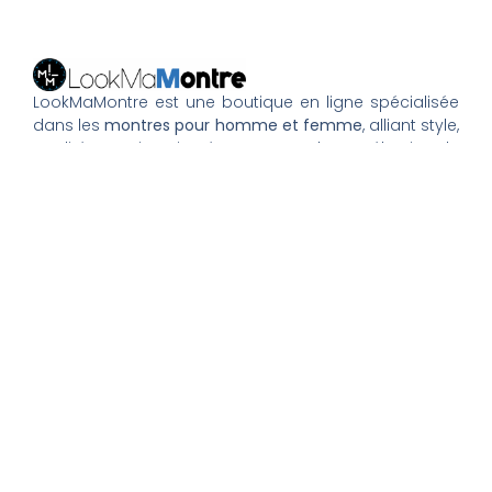
LookMaMontre est une boutique en ligne spécialisée
dans les
montres pour homme et femme
, alliant style,
qualité et petits prix. Découvrez une large sélection de
montres tendance, élégantes ou sportives, ainsi que
des bagues et pour compléter votre style au
quotidien. Nous proposons une livraison rapide, un
paiement 100% sécurisé et un service client à votre
écoute pour vous accompagner dans vos achats.
Nos montres & bijoux
Montres Femme
Montres Homme
Montres Infirmière
Bagues Femme
Bagues Homme