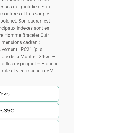
 tenues du quotidien. Son
s coutures et très souple
e poignet. Son cadran est
incipaux indexes sont en
tre Homme Bracelet Cuir
Dimensions cadran :
vement : PC21 (pile
tale de la Montre : 24cm –
 tailles de poignet – Etanche
rmité et vices cachés de 2
'avis
dès 39€