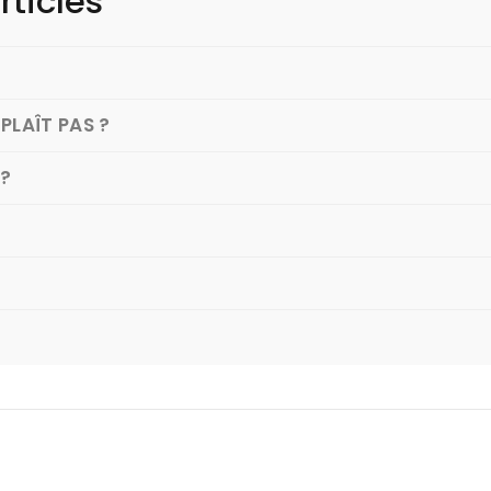
rticles
PLAÎT PAS ?
 ?