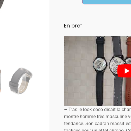
En bref
– T’as le look coco disait la cha
montre homme très masculine vou
tendance. Son cadran massif est 
factices pour un effet chrono. 