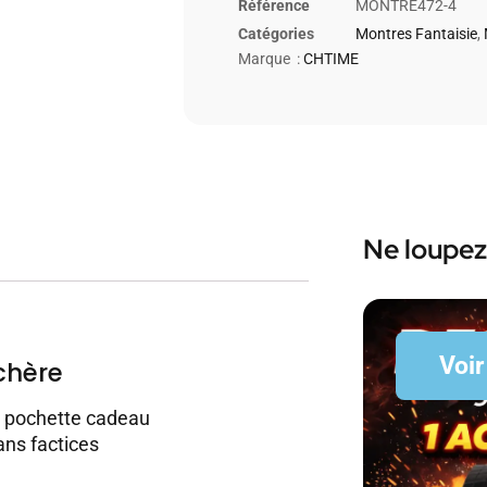
Référence
MONTRE472-4
Catégories
Montres Fantaisie
,
Marque :
CHTIME
Ne loupez
Voir
chère
c pochette cadeau
ans factices