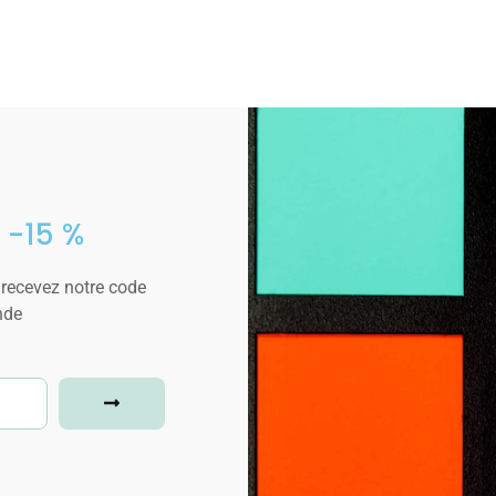
 -15 %
 recevez notre code
nde