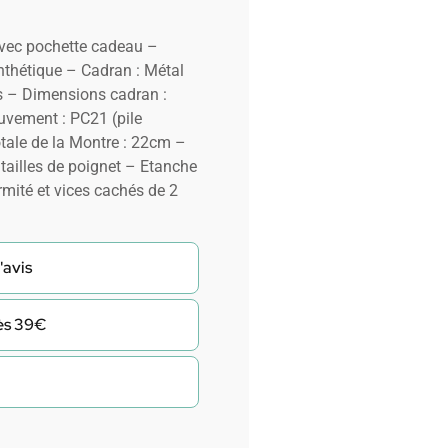
avec pochette cadeau –
thétique – Cadran : Métal
es – Dimensions cadran :
vement : PC21 (pile
tale de la Montre : 22cm –
 tailles de poignet – Etanche
rmité et vices cachés de 2
'avis
dès 39€