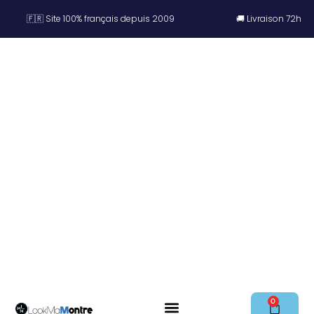
🇫🇷 Site 100% français depuis 2009
🚚 Livraison 72h
0