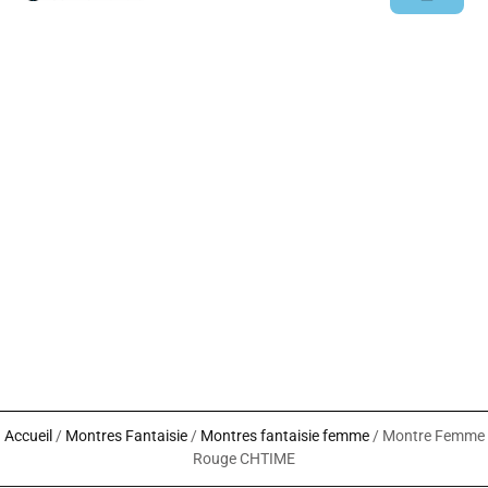
LES NOUVEAUTÉS
NOS MONTRES
Accueil
/
Montres Fantaisie
/
Montres fantaisie femme
/ Montre Femme
Rouge CHTIME