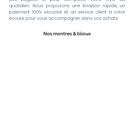
quotidien. Nous proposons une livraison rapide, un
paiement 100% sécurisé et un service client à votre
écoute pour vous accompagner dans vos achats.
Nos montres & bijoux
Montres Femme
Montres Homme
Montres Infirmière
Bagues Femme
Bagues Homme
Montres Enfant
Tout savoir
Mon compte
Qui sommes-nous ?
Question/Réponse
Paiement & Livraison