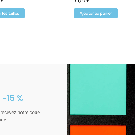
0
€
35,00
€
r les tailles
Ajouter au panier
 -15 %
 recevez notre code
nde