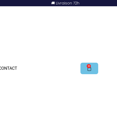
🚚 Livraison 72h
0
CONTACT