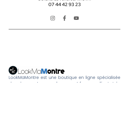
07 44 42 93 23
LookMaMontre est une boutique en ligne spécialisée
dans les
montres pour homme et femme
, alliant style,
qualité et petits prix. Découvrez une large sélection de
montres tendance, élégantes ou sportives, ainsi que
des bagues et pour compléter votre style au
quotidien. Nous proposons une livraison rapide, un
paiement 100% sécurisé et un service client à votre
écoute pour vous accompagner dans vos achats.