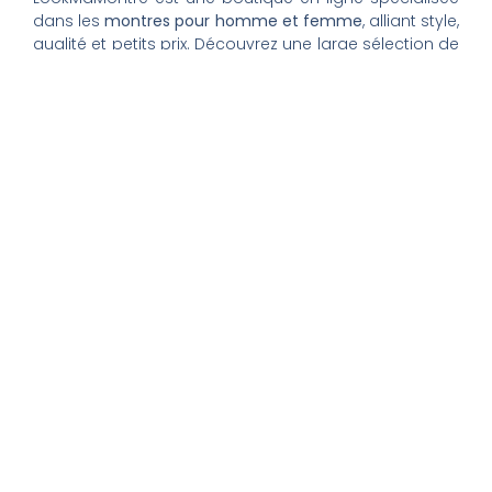
dans les
montres pour homme et femme
, alliant style,
qualité et petits prix. Découvrez une large sélection de
montres tendance, élégantes ou sportives, ainsi que
des bagues et pour compléter votre style au
quotidien. Nous proposons une livraison rapide, un
paiement 100% sécurisé et un service client à votre
écoute pour vous accompagner dans vos achats.
Nos montres & bijoux
Montres Femme
Montres Homme
Montres Infirmière
Bagues Femme
Bagues Homme
Montres Enfant
Tout savoir
Mon compte