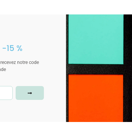
 -15 %
 recevez notre code
nde