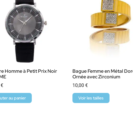
e Homme à Petit Prix Noir
Bague Femme en Métal Dor
IME
Ornée avec Zirconium
0
€
10,00
€
uter au panier
Voir les tailles