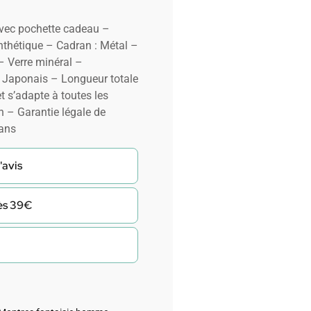
avec pochette cadeau –
thétique – Cadran : Métal –
 Verre minéral –
 Japonais – Longueur totale
t s’adapte à toutes les
n – Garantie légale de
 ans
'avis
dès 39€