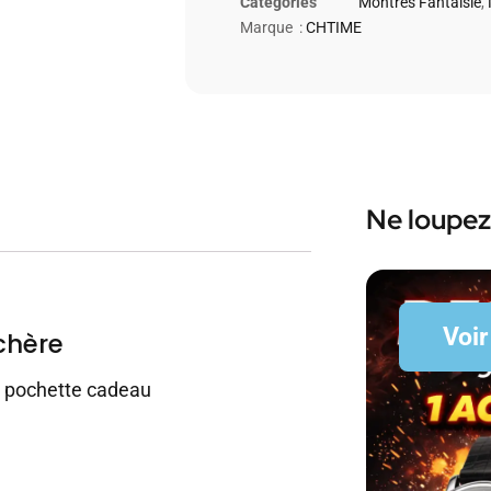
Catégories
Montres Fantaisie
,
Marque :
CHTIME
Ne loupez
Voir
chère
c pochette cadeau