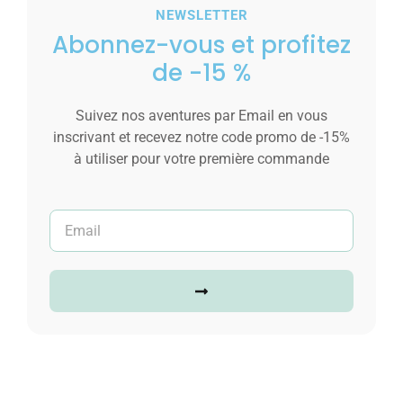
NEWSLETTER
Abonnez-vous et profitez
de -15 %
Suivez nos aventures par Email en vous
Bague Femme Acier Ornée avec Zirconium
inscrivant et recevez notre code promo de -15%
à utiliser pour votre première commande
10,67
€
–
29,00
€
Voir les tailles