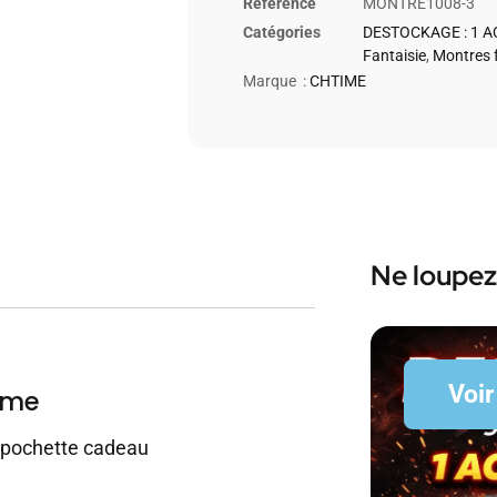
Référence
MONTRE1008-3
Catégories
DESTOCKAGE : 1 A
Fantaisie
,
Montres 
Marque :
CHTIME
Ne loupez
Voir
mme
 pochette cadeau