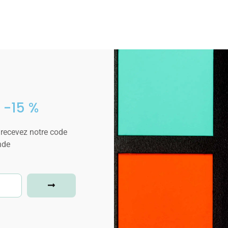
 -15 %
 recevez notre code
nde