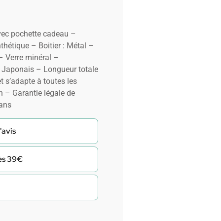
vec pochette cadeau –
hétique – Boitier : Métal –
 Verre minéral –
 Japonais – Longueur totale
t s’adapte à toutes les
n – Garantie légale de
 ans
'avis
dès 39€