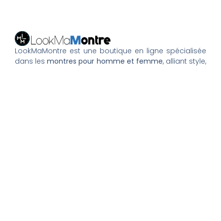
LookMaMontre est une boutique en ligne spécialisée
dans les
montres pour homme et femme
, alliant style,
qualité et petits prix. Découvrez une large sélection de
montres tendance, élégantes ou sportives, ainsi que
des bagues et pour compléter votre style au
quotidien. Nous proposons une livraison rapide, un
paiement 100% sécurisé et un service client à votre
écoute pour vous accompagner dans vos achats.
Nos montres & bijoux
Montres Femme
Montres Homme
Montres Infirmière
Bagues Femme