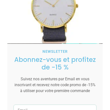
NEWSLETTER
Abonnez-vous et profitez
Montre Homme Matière Tissu Gris CHTIME
de -15 %
9,00
€
Suivez nos aventures par Email en vous
Ajouter au panier
inscrivant et recevez notre code promo de -15%
à utiliser pour votre première commande