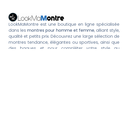
LookMaMontre est une boutique en ligne spécialisée
dans les
montres pour homme et femme
, alliant style,
qualité et petits prix. Découvrez une large sélection de
montres tendance, élégantes ou sportives, ainsi que
des bagues et pour compléter votre style au
quotidien. Nous proposons une livraison rapide, un
paiement 100% sécurisé et un service client à votre
écoute pour vous accompagner dans vos achats.
Nos montres & bijoux
Montres Femme
Montres Homme
Montres Infirmière
Bagues Femme
Bagues Homme