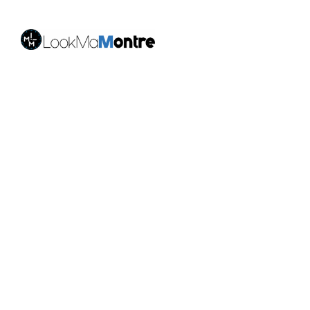
LookMaMontre est une boutique en ligne spécialisée
dans les
montres pour homme et femme
, alliant style,
qualité et petits prix. Découvrez une large sélection de
montres tendance, élégantes ou sportives, ainsi que
des bagues et pour compléter votre style au
quotidien. Nous proposons une livraison rapide, un
paiement 100% sécurisé et un service client à votre
écoute pour vous accompagner dans vos achats.
Nos montres & bijoux
Montres Femme
Montres Homme
Montres Infirmière
Bagues Femme
Bagues Homme