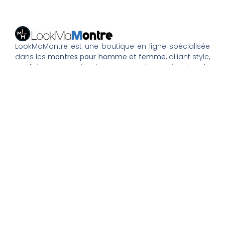
LookMaMontre est une boutique en ligne spécialisée
dans les
montres pour homme et femme
, alliant style,
qualité et petits prix. Découvrez une large sélection de
montres tendance, élégantes ou sportives, ainsi que
des bagues et pour compléter votre style au
quotidien. Nous proposons une livraison rapide, un
paiement 100% sécurisé et un service client à votre
écoute pour vous accompagner dans vos achats.
Nos montres & bijoux
Montres Femme
Montres Homme
Montres Infirmière
Bagues Femme
Bagues Homme