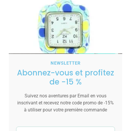
NEWSLETTER
Montre Infirmière Silicone Ronds KRAZY 199
Abonnez-vous et profitez
6,00
€
de -15 %
Ajouter au panier
Suivez nos aventures par Email en vous
inscrivant et recevez notre code promo de -15%
à utiliser pour votre première commande