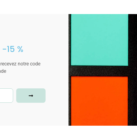
 -15 %
 recevez notre code
nde