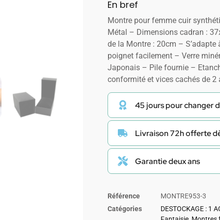
En bref
Montre pour femme cuir synthéti
Métal – Dimensions cadran : 3
de la Montre : 20cm – S’adapte à 
poignet facilement – Verre min
Japonais – Pile fournie – Etanch
conformité et vices cachés de 2
45 jours pour changer d
Livraison 72h offerte 
Garantie deux ans
Référence
MONTRE953-3
Catégories
DESTOCKAGE : 1 A
Fantaisie
,
Montres 