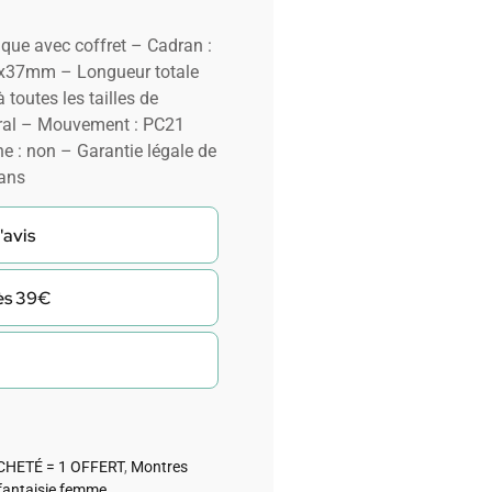
que avec coffret – Cadran :
7x37mm – Longueur totale
toutes les tailles de
éral – Mouvement : PC21
e : non – Garantie légale de
 ans
'avis
dès 39€
CHETÉ = 1 OFFERT
,
Montres
fantaisie femme