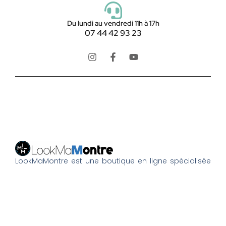
Du lundi au vendredi 11h à 17h
07 44 42 93 23
LookMaMontre est une boutique en ligne spécialisée
dans les
montres pour homme et femme
, alliant style,
qualité et petits prix. Découvrez une large sélection de
montres tendance, élégantes ou sportives, ainsi que
des bagues et pour compléter votre style au
quotidien. Nous proposons une livraison rapide, un
paiement 100% sécurisé et un service client à votre