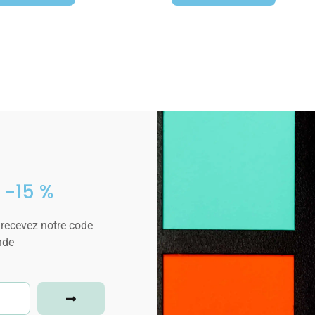
 -15 %
 recevez notre code
nde