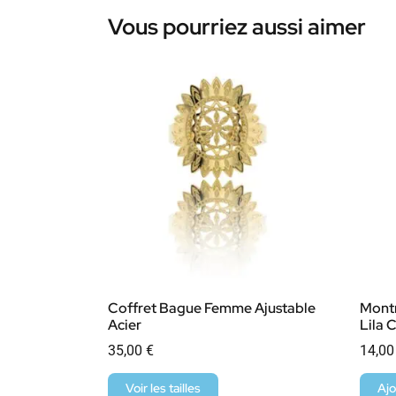
Vous pourriez aussi aimer
Coffret Bague Femme Ajustable
Mont
Acier
Lila
35,00
€
14,0
Voir les tailles
Ajo