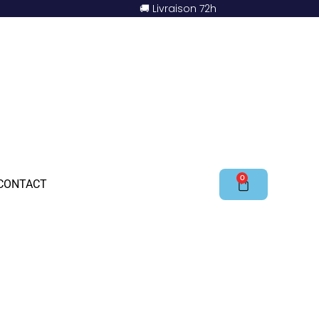
🚚 Livraison 72h
0
CONTACT