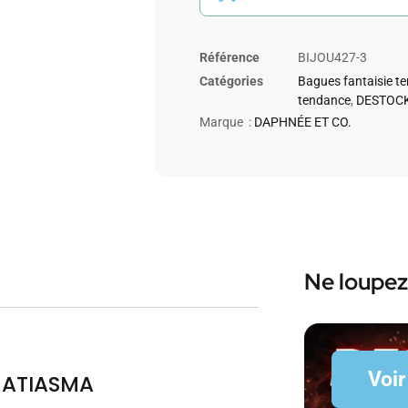
Référence
BIJOU427-3
Catégories
Bagues fantaisie t
tendance
,
DESTOCK
Marque :
DAPHNÉE ET CO.
Ne loupez
Voir
MATIASMA